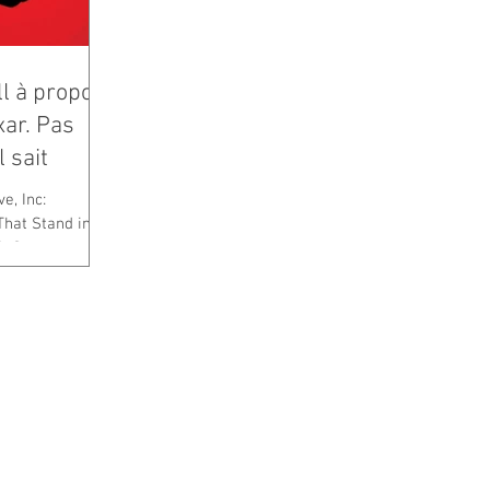
l à propos
xar. Pas
 sait
e, Inc:
hat Stand in
4. Steve