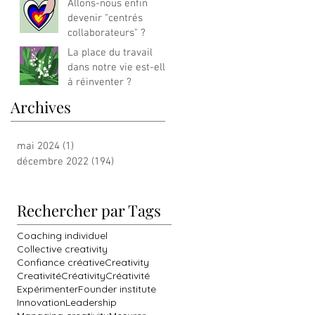
Allons-nous enfin
devenir "centrés
collaborateurs" ?
La place du travail
dans notre vie est-elle
à réinventer ?
Archives
mai 2024
(1)
1 post
décembre 2022
(194)
194 posts
Rechercher par Tags
Coaching individuel
Collective creativity
Confiance créative
Creativity
Creativité
Créativity
Créativité
Expérimenter
Founder institute
Innovation
Leadership