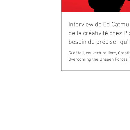
Interview de Ed Catmul
de la créativité chez Pi
besoin de préciser qu'il
© détail, couverture livre, Creativ
Overcoming the Unseen Forces T
the Way of True Inspiration, 201
Prokesh...