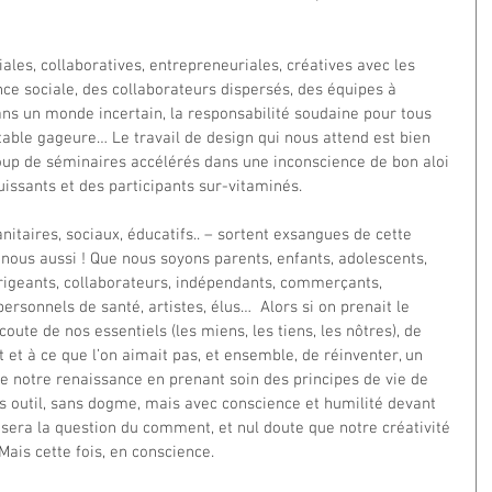
les, collaboratives, entrepreneuriales, créatives avec les 
nce sociale, des collaborateurs dispersés, des équipes à 
ans un monde incertain, la responsabilité soudaine pour tous 
ritable gageure… Le travail de design qui nous attend est bien 
coup de séminaires accélérés dans une inconscience de bon aloi 
issants et des participants sur-vitaminés.
taires, sociaux, éducatifs.. – sortent exsangues de cette 
nous aussi ! Que nous soyons parents, enfants, adolescents, 
rigeants, collaborateurs, indépendants, commerçants, 
personnels de santé, artistes, élus…  Alors si on prenait le 
oute de nos essentiels (les miens, les tiens, les nôtres), de 
t et à ce que l’on aimait pas, et ensemble, de réinventer, un 
de notre renaissance en prenant soin des principes de vie de 
s outil, sans dogme, mais avec conscience et humilité devant 
osera la question du comment, et nul doute que notre créativité 
ais cette fois, en conscience.