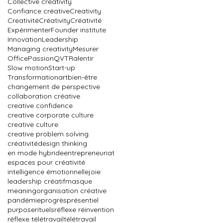
Collective creativity
Confiance créative
Creativity
Creativité
Créativity
Créativité
Expérimenter
Founder institute
Innovation
Leadership
Managing creativity
Mesurer
Office
Passion
QVT
Ralentir
Slow motion
Start-up
Transformation
art
bien-être
changement de perspective
collaboration créative
creative confidence
creative corporate culture
creative culture
creative problem solving
créativité
design thinking
en mode hybride
entrepreneuriat
espaces pour créativité
intelligence émotionnelle
joie
leadership créatif
masque
meaning
organisation créative
pandémie
progrès
présentiel
purpose
rituels
réflexe réinvention
réflexe télétravail
télétravail