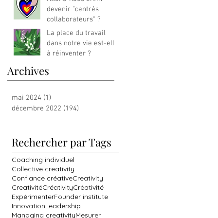
devenir "centrés
collaborateurs" ?
La place du travail
dans notre vie est-elle
à réinventer ?
Archives
mai 2024
(1)
1 post
décembre 2022
(194)
194 posts
Rechercher par Tags
Coaching individuel
Collective creativity
Confiance créative
Creativity
Creativité
Créativity
Créativité
Expérimenter
Founder institute
Innovation
Leadership
Managing creativity
Mesurer