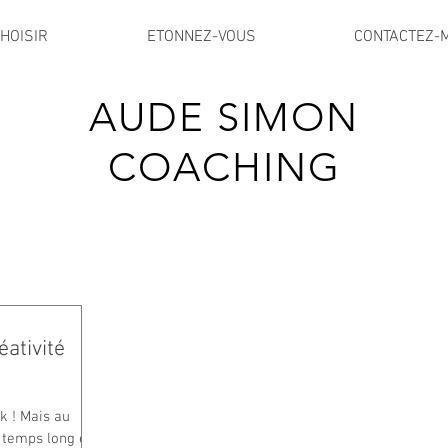
HOISIR
ETONNEZ-VOUS
CONTACTEZ-
AUDE SIMON
COACHING
ativité
ok ! Mais au
e temps long et