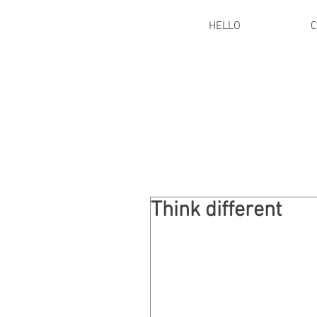
HELLO
C
Think different