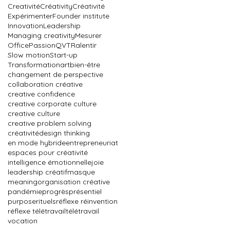
Creativité
Créativity
Créativité
Expérimenter
Founder institute
Innovation
Leadership
Managing creativity
Mesurer
Office
Passion
QVT
Ralentir
Slow motion
Start-up
Transformation
art
bien-être
changement de perspective
collaboration créative
creative confidence
creative corporate culture
creative culture
creative problem solving
créativité
design thinking
en mode hybride
entrepreneuriat
espaces pour créativité
intelligence émotionnelle
joie
leadership créatif
masque
meaning
organisation créative
pandémie
progrès
présentiel
purpose
rituels
réflexe réinvention
réflexe télétravail
télétravail
vocation