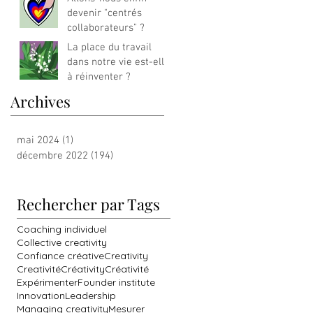
devenir "centrés
collaborateurs" ?
La place du travail
dans notre vie est-elle
à réinventer ?
Archives
mai 2024
(1)
1 post
décembre 2022
(194)
194 posts
Rechercher par Tags
Coaching individuel
Collective creativity
Confiance créative
Creativity
Creativité
Créativity
Créativité
Expérimenter
Founder institute
Innovation
Leadership
Managing creativity
Mesurer