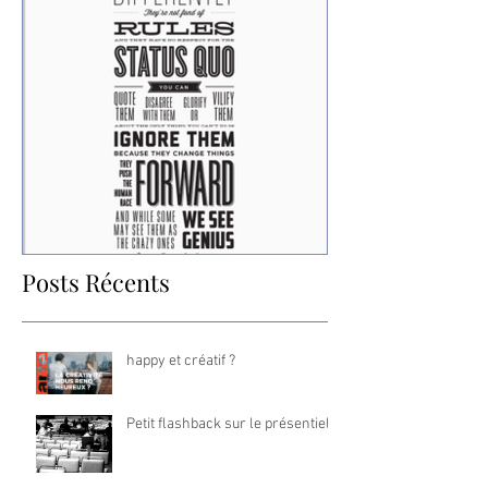
Posts Récents
Think different
happy et créatif ?