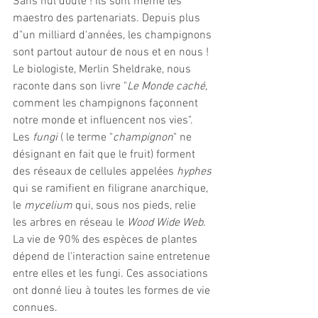
Sans nul doute ! Ils sont même les 
maestro des partenariats. Depuis plus 
d"un milliard d'années, les champignons 
sont partout autour de nous et en nous ! 
Le biologiste, Merlin Sheldrake, nous 
raconte dans son livre "
Le Monde caché
, 
comment les champignons façonnent 
notre monde et influencent nos vies". 
Les 
fungi
 ( le terme "
champignon
" ne 
désignant en fait que le fruit) forment 
des réseaux de cellules appelées 
hyphes
qui se ramifient en filigrane anarchique, 
le 
mycelium 
qui, sous nos pieds, relie 
les arbres en réseau le 
Wood Wide Web.
La vie de 90% des espèces de plantes 
dépend de l'interaction saine entretenue 
entre elles et les fungi. Ces associations 
ont donné lieu à toutes les formes de vie 
connues.