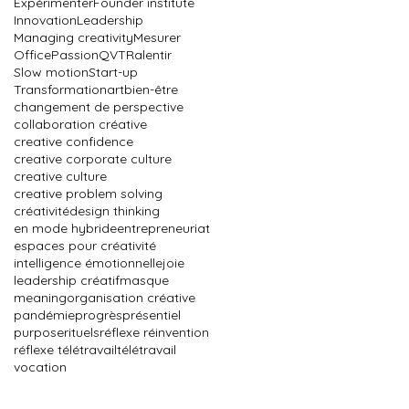
Expérimenter
Founder institute
Innovation
Leadership
Managing creativity
Mesurer
Office
Passion
QVT
Ralentir
Slow motion
Start-up
Transformation
art
bien-être
changement de perspective
collaboration créative
creative confidence
creative corporate culture
creative culture
creative problem solving
créativité
design thinking
en mode hybride
entrepreneuriat
espaces pour créativité
intelligence émotionnelle
joie
leadership créatif
masque
meaning
organisation créative
pandémie
progrès
présentiel
purpose
rituels
réflexe réinvention
réflexe télétravail
télétravail
vocation