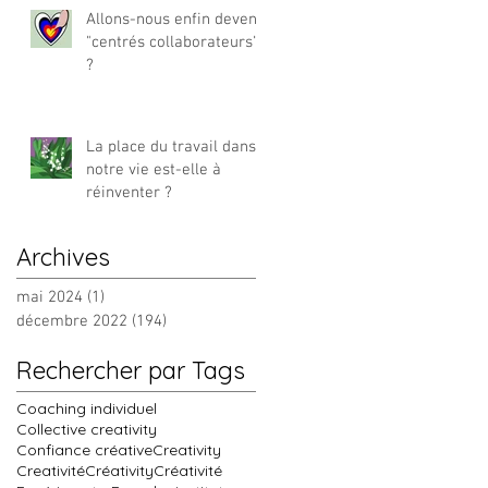
Allons-nous enfin devenir
"centrés collaborateurs"
?
La place du travail dans
notre vie est-elle à
réinventer ?
Archives
mai 2024
(1)
1 post
décembre 2022
(194)
194 posts
Rechercher par Tags
Coaching individuel
Collective creativity
Confiance créative
Creativity
Creativité
Créativity
Créativité