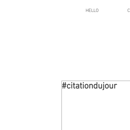
HELLO
C
#citationdujour