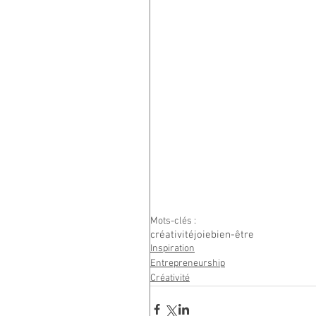
Mots-clés :
créativité
joie
bien-être
Inspiration
Entrepreneurship
Créativité