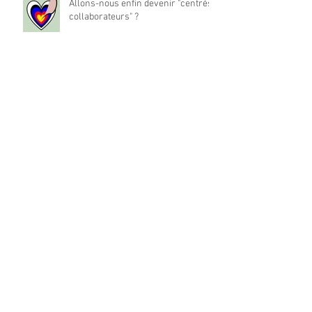
Allons-nous enfin devenir "centrés
collaborateurs" ?
La place du travail dans notre vie
est-elle à réinventer ?
Archives
mai 2024
(1)
1 post
décembre 2022
(194)
194 posts
Rechercher par Tags
Coaching individuel
Collective creativity