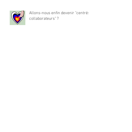
Allons-nous enfin devenir "centrés
collaborateurs" ?
La place du travail dans notre vie
est-elle à réinventer ?
Archives
mai 2024
(1)
1 post
décembre 2022
(194)
194 posts
Rechercher par Tags