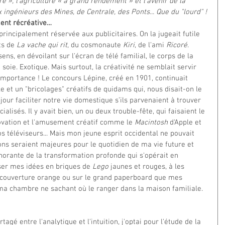
ire », l'agriculture « à grand rendement » et l'avenir de la 
 ingénieurs des Mines, de Centrale, des Ponts... Que du "lourd" !
ment récréative…
 principalement réservée aux publicitaires. On la jugeait futile 
ts de 
La vache qui rit
, du cosmonaute 
Kiri
, de l'ami 
Ricoré
. 
ens, en dévoilant sur l'écran de télé familial, le corps de la 
soie. Exotique. Mais surtout, la créativité ne semblait servir 
 importance ! Le concours Lépine, créé en 1901, continuait 
e et un "bricolages" créatifs de quidams qui, nous disait-on le 
jour faciliter notre vie domestique s’ils parvenaient à trouver 
isés. Il y avait bien, un ou deux trouble-fête, qui faisaient le 
novation et l'amusement créatif comme le 
Macintosh
 d'Apple et 
os téléviseurs... Mais mon jeune esprit occidental ne pouvait 
ons seraient majeures pour le quotidien de ma vie future et 
norante de la transformation profonde qui s'opérait en 
iser mes idées en briques de 
Lego
 jaunes et rouges, à les 
 couverture orange ou sur le grand paperboard que mes 
ma chambre ne sachant où le ranger dans la maison familiale. 
agé entre l'analytique et l'intuition, j'optai pour l'étude de la 