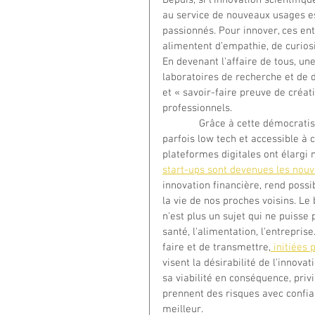
Depuis, si l'innovation scientifiq
au service de nouveaux usages es
passionnés. Pour innover, ces ent
alimentent d’empathie, de curiosi
En devenant l'affaire de tous, une
laboratoires de recherche et de
et « savoir-faire preuve de créat
professionnels.
             Grâce à cette démocratisation de l'innovation, l'énergie est devenue renouvelable, 
parfois low tech et accessible à 
plateformes digitales ont élargi 
start-ups sont devenues les nouve
innovation financière, rend possi
la vie de nos proches voisins. Le 
n'est plus un sujet qui ne puisse 
santé, l'alimentation, l'entrepris
faire et de transmettre,
 initiées
visent la désirabilité de l'innovat
sa viabilité en conséquence, priv
prennent des risques avec confia
meilleur.