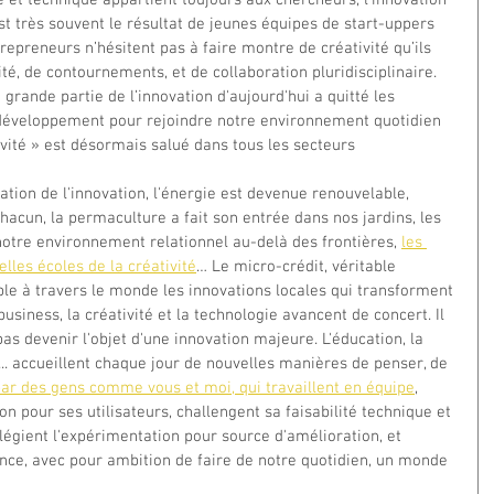
ue et technique appartient toujours aux chercheurs, l'innovation 
t très souvent le résultat de jeunes équipes de start-uppers 
repreneurs n’hésitent pas à faire montre de créativité qu’ils 
té, de contournements, et de collaboration pluridisciplinaire. 
 grande partie de l’innovation d'aujourd'hui a quitté les 
 développement pour rejoindre notre environnement quotidien 
ivité » est désormais salué dans tous les secteurs 
chacun, la permaculture a fait son entrée dans nos jardins, les 
notre environnement relationnel au-delà des frontières, 
les 
lles écoles de la créativité
… Le micro-crédit, véritable 
ble à travers le monde les innovations locales qui transforment 
business, la créativité et la technologie avancent de concert. Il 
pas devenir l'objet d'une innovation majeure. L'éducation, la 
e... accueillent chaque jour de nouvelles manières de penser, de 
 par des gens comme vous et moi, qui travaillent en équipe
, 
ion pour ses utilisateurs, challengent sa faisabilité technique et 
ilégient l'expérimentation pour source d'amélioration, et 
nce, avec pour ambition de faire de notre quotidien, un monde 