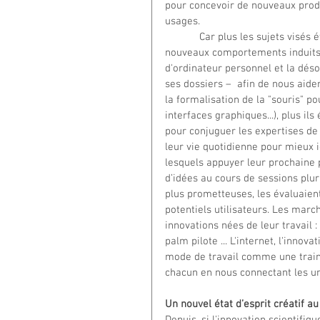
pour concevoir de nouveaux produ
usages.
            Car plus les sujets visés étaient complexes et exigeaient d'accompagner l'émergence de 
nouveaux comportements induits 
d'ordinateur personnel et la dés
ses dossiers –  afin de nous aide
la formalisation de la "souris" p
interfaces graphiques...), plus ils
pour conjuguer les expertises de
leur vie quotidienne pour mieux 
lesquels appuyer leur prochaine p
d’idées au cours de sessions plur
plus prometteuses, les évaluaien
potentiels utilisateurs. Les march
innovations nées de leur travail : 
palm pilote ... L'internet, l'innov
mode de travail comme une trainé
chacun en nous connectant les uns
Un nouvel état d’esprit créatif au