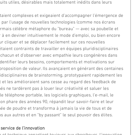
its utiles, désirables mais totalement inédits dans leurs 
par l'usage de nouvelles technologies (comme nos écrans 
ormais célèbre métaphore du "bureau" — avec sa poubelle et 
r à en deviner intuitivement le mode d'emploi, ou bien encore 
our cliquer et se déplacer facilement sur ces nouvelles 
 étaient contraints de travailler en équipes pluridisciplinaires 
 chacun et d'observer avec empathie leurs congénères dans 
identifier leurs besoins, comportements et motivations sur 
roposition de valeur. Ils avançaient en générant des centaines 
idisciplinaires de brainstorming, prototypaient rapidement les 
t et les amélioraient sans cesse au regard des feedback de 
és ne tardèrent pas à louer leur créativité et saluer les 
le téléphone portable, les logiciels graphiques, l'e-mail, le 
ation phare des années 90, répandit leur savoir-faire et leur 
e de poudre et transforma à jamais la vie de tous et de 
 aux autres et en "by passant" le seul pouvoir des élites.
 service de l’innovation