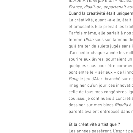
lourde », l'énergie était « nucléa
France, disait-on, appartenait aux
Quand la créativité était unique
La créativité, quant -à-elle, était
et amusante. Elle prenait les trai
Parfois même, elle parlait à nos s
femme 
Obao
 sous son kimono de 
qu'à traiter de sujets jugés sans
d'accueillir chaque année les mill
sourire aux lèvres, pourraient un 
quelques sous pour être commercial
pont entre le « sérieux » de l'in
Pong
 le jeu d'Atari branché sur n
imaginer qu'un jour, ces innovati
celle de tous mes congénères. Ig
coulisse, je continuais à concrét
dessiner sur mes blocs 
Rhodia 
à
parents avaient entreposé dans 
Et la créativité artistique ?
Les années passèrent. L'esprit part