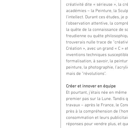
créativité dite « sérieuse », la cré
académies – la Peinture, la Sculptu
l'intellect. Durant ces études, j
l'observation attentive, la compr
la quête de la connaissance de so
freudienne ou quête philosophique
trouverais nulle trace de "créativi
Création », avec un grand « C » et
inventions techniques susceptible
formalisation, à savoir, la peinture
peinture, la photographie, l'acryli
mais de "révolutions".
Créer et innover en équipe
Et pourtant, j'étais née en même 
premier pas sur la Lune. Tandis 
travaux – après le France, le Con
près à la compréhension de l'hom
consommation et leurs publicitair
réponses pour vendre plus, et que