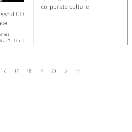
corporate culture
essful CEOs
nce
ommés
construisent leur confiance créative ?... Lire ici
16
17
18
19
20