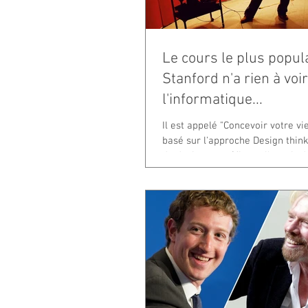
Le cours le plus popul
Stanford n'a rien à voi
l'informatique...
Il est appelé "Concevoir votre vi
basé sur l'approche Design thinki
du designer, préfigure l'avenir de