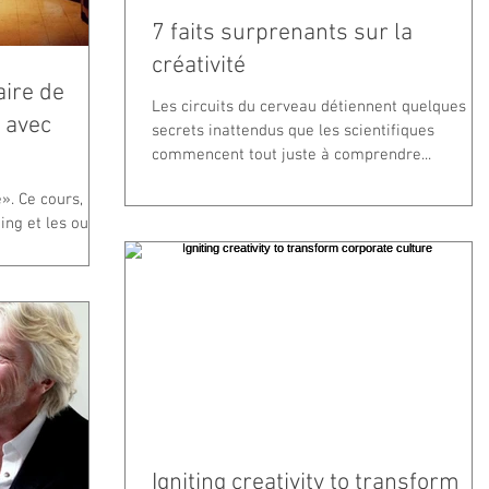
7 faits surprenants sur la
créativité
aire de
Les circuits du cerveau détiennent quelques
r avec
secrets inattendus que les scientifiques
commencent tout juste à comprendre...
e». Ce cours,
ng et les outils
...
Igniting creativity to transform