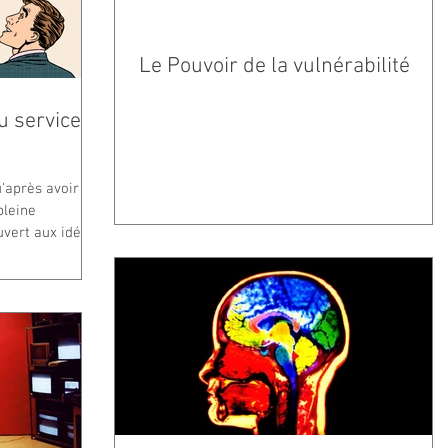
Le Pouvoir de la vulnérabilité
u service
'après avoir
pleine
uvert aux idées