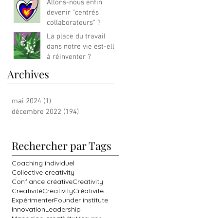
Allons-nous enfin
devenir "centrés
collaborateurs" ?
La place du travail
dans notre vie est-elle
à réinventer ?
Archives
mai 2024
(1)
1 post
décembre 2022
(194)
194 posts
Rechercher par Tags
Coaching individuel
Collective creativity
Confiance créative
Creativity
Creativité
Créativity
Créativité
Expérimenter
Founder institute
Innovation
Leadership