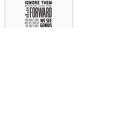
t
Think different
e