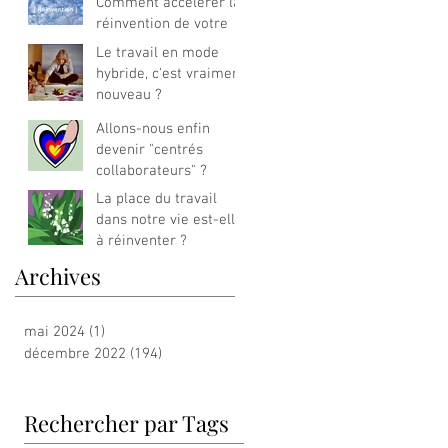
Comment accélérer la
réinvention de votre
offre business ?
Le travail en mode
hybride, c'est vraiment
nouveau ?
Allons-nous enfin
devenir "centrés
collaborateurs" ?
La place du travail
dans notre vie est-elle
à réinventer ?
Archives
mai 2024
(1)
1 post
décembre 2022
(194)
194 posts
Rechercher par Tags