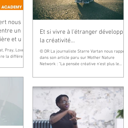
bert nous
entre un
Et si vivre à l'étranger développai
ière et u
la créativité...
at, Pray, Love"
© DR La journaliste Starre Vartan nous rappell
ire la différence
dans son article paru sur Mother Nature
Network : "La pensée créative n'est plus le...