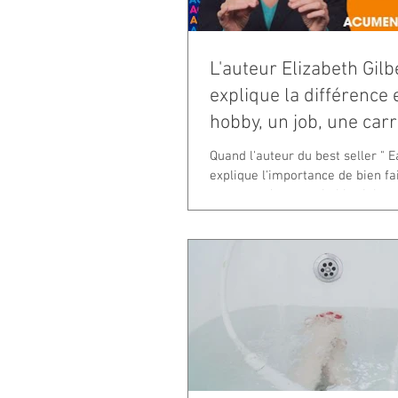
L'auteur Elizabeth Gil
explique la différence 
hobby, un job, une carr
Quand l'auteur du best seller " E
explique l'importance de bien fa
entre ces 4 mots – hobby, job,...