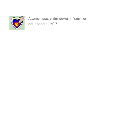
Allons-nous enfin devenir "centrés
collaborateurs" ?
La place du travail dans notre vie
est-elle à réinventer ?
Archives
mai 2024
(1)
1 post
décembre 2022
(194)
194 posts
Rechercher par Tags