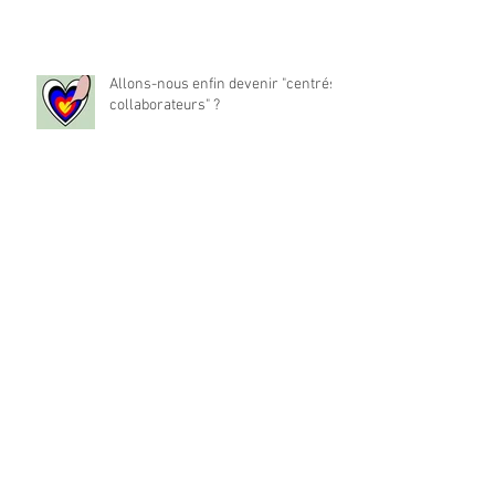
Allons-nous enfin devenir "centrés
collaborateurs" ?
La place du travail dans notre vie
est-elle à réinventer ?
Archives
mai 2024
(1)
1 post
décembre 2022
(194)
194 posts
Rechercher par Tags