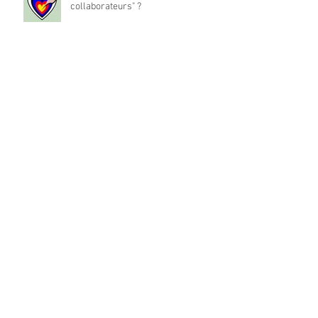
collaborateurs" ?
La place du travail dans notre vie
est-elle à réinventer ?
Archives
mai 2024
(1)
1 post
décembre 2022
(194)
194 posts
Rechercher par Tags
Coaching individuel
Collective creativity
Confiance créative
Creativity
Creativité