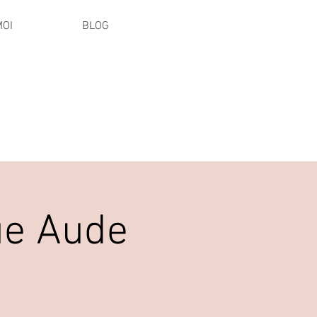
MOI
BLOG
ue Aude