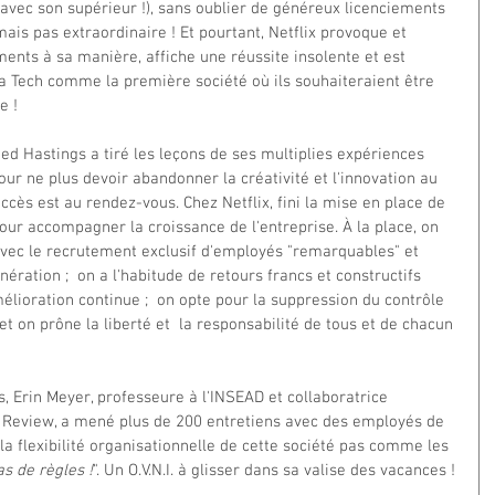
avec son supérieur !), sans oublier de généreux licenciements 
s pas extraordinaire ! Et pourtant, Netflix provoque et 
nts à sa manière, affiche une réussite insolente et est 
la Tech comme la première société où ils souhaiteraient être 
e !
ed Hastings a tiré les leçons de ses multiplies expériences 
r ne plus devoir abandonner la créativité et l'innovation au 
succès est au rendez-vous. Chez Netflix, fini la mise en place de 
our accompagner la croissance de l'entreprise. À la place, on 
 avec le recrutement exclusif d'employés "remarquables" et 
ération ;  on a l'habitude de retours francs et constructifs 
lioration continue ;  on opte pour la suppression du contrôle 
 et on prône la liberté et  la responsabilité de tous et de chacun 
 Erin Meyer, professeure à l'INSEAD et collaboratrice 
 Review, a mené plus de 200 entretiens avec des employés de 
 la flexibilité organisationnelle de cette société pas comme les 
as de règles !
". Un O.V.N.I. à glisser dans sa valise des vacances !