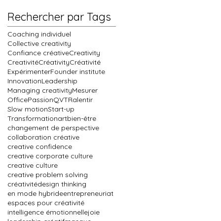
Rechercher par Tags
Coaching individuel
Collective creativity
Confiance créative
Creativity
Creativité
Créativity
Créativité
Expérimenter
Founder institute
Innovation
Leadership
Managing creativity
Mesurer
Office
Passion
QVT
Ralentir
Slow motion
Start-up
Transformation
art
bien-être
changement de perspective
collaboration créative
creative confidence
creative corporate culture
creative culture
creative problem solving
créativité
design thinking
en mode hybride
entrepreneuriat
espaces pour créativité
intelligence émotionnelle
joie