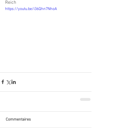
Reich
https://youtu.be/i36Qhn7NhoA
Commentaires