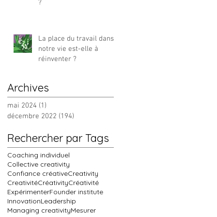
?
La place du travail dans
notre vie est-elle à
réinventer ?
Archives
mai 2024
(1)
1 post
décembre 2022
(194)
194 posts
Rechercher par Tags
Coaching individuel
Collective creativity
Confiance créative
Creativity
Creativité
Créativity
Créativité
Expérimenter
Founder institute
Innovation
Leadership
Managing creativity
Mesurer