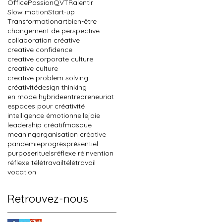
Office
Passion
QVT
Ralentir
Slow motion
Start-up
Transformation
art
bien-être
changement de perspective
collaboration créative
creative confidence
creative corporate culture
creative culture
creative problem solving
créativité
design thinking
en mode hybride
entrepreneuriat
espaces pour créativité
intelligence émotionnelle
joie
leadership créatif
masque
meaning
organisation créative
pandémie
progrès
présentiel
purpose
rituels
réflexe réinvention
réflexe télétravail
télétravail
vocation
Retrouvez-nous