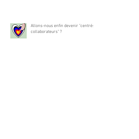
Allons-nous enfin devenir "centrés
collaborateurs" ?
La place du travail dans notre vie
est-elle à réinventer ?
Archives
mai 2024
(1)
1 post
décembre 2022
(194)
194 posts