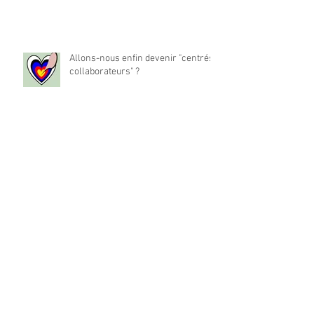
Allons-nous enfin devenir "centrés
collaborateurs" ?
La place du travail dans notre vie
est-elle à réinventer ?
Archives
mai 2024
(1)
1 post
décembre 2022
(194)
194 posts