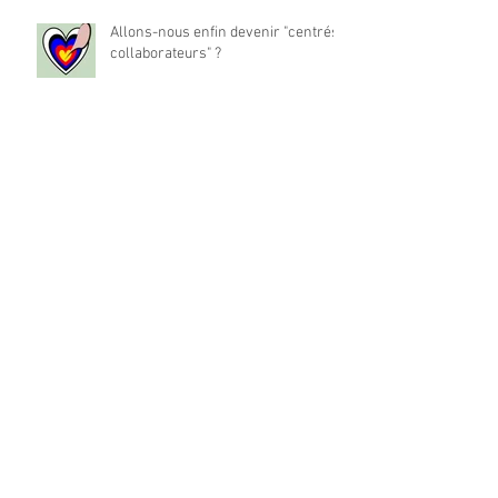
Allons-nous enfin devenir "centrés
collaborateurs" ?
La place du travail dans notre vie
est-elle à réinventer ?
Archives
mai 2024
(1)
1 post
décembre 2022
(194)
194 posts
Rechercher par Tags