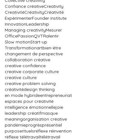
Collective creativity
Confiance créative
Creativity
Creativité
Créativity
Créativité
Expérimenter
Founder institute
Innovation
Leadership
Managing creativity
Mesurer
Office
Passion
QVT
Ralentir
Slow motion
Start-up
Transformation
art
bien-être
changement de perspective
collaboration créative
creative confidence
creative corporate culture
creative culture
creative problem solving
créativité
design thinking
en mode hybride
entrepreneuriat
espaces pour créativité
intelligence émotionnelle
joie
leadership créatif
masque
meaning
organisation créative
pandémie
progrès
présentiel
purpose
rituels
réflexe réinvention
réflexe télétravail
télétravail