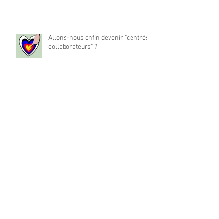
Allons-nous enfin devenir "centrés
collaborateurs" ?
La place du travail dans notre vie
est-elle à réinventer ?
Archives
mai 2024
(1)
1 post
décembre 2022
(194)
194 posts
Rechercher par Tags