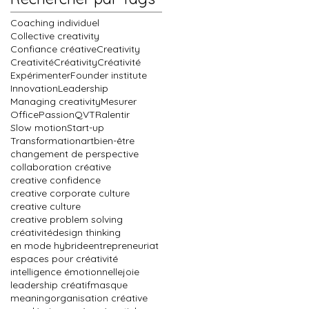
Coaching individuel
Collective creativity
Confiance créative
Creativity
Creativité
Créativity
Créativité
Expérimenter
Founder institute
Innovation
Leadership
Managing creativity
Mesurer
Office
Passion
QVT
Ralentir
Slow motion
Start-up
Transformation
art
bien-être
changement de perspective
collaboration créative
creative confidence
creative corporate culture
creative culture
creative problem solving
créativité
design thinking
en mode hybride
entrepreneuriat
espaces pour créativité
intelligence émotionnelle
joie
leadership créatif
masque
meaning
organisation créative