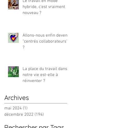
Le travail en mode
hybride, c'est vraiment
nouveau ?
Allons-nous enfin devenir
"centrés collaborateurs"
?
La place du travail dans
notre vie est-elle à
réinventer ?
Archives
mai 2024
(1)
1 post
décembre 2022
(194)
194 posts
Rechercher par Tags