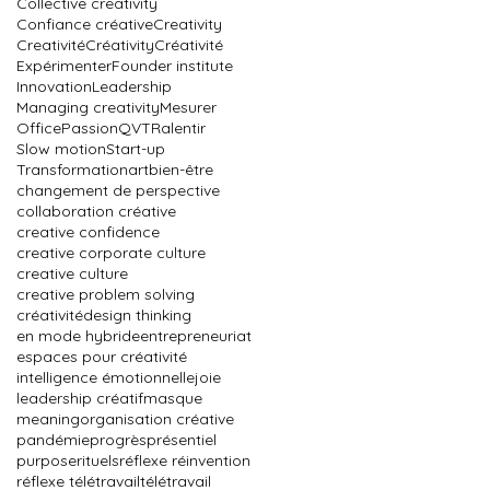
Collective creativity
Confiance créative
Creativity
Creativité
Créativity
Créativité
Expérimenter
Founder institute
Innovation
Leadership
Managing creativity
Mesurer
Office
Passion
QVT
Ralentir
Slow motion
Start-up
Transformation
art
bien-être
changement de perspective
collaboration créative
creative confidence
creative corporate culture
creative culture
creative problem solving
créativité
design thinking
en mode hybride
entrepreneuriat
espaces pour créativité
intelligence émotionnelle
joie
leadership créatif
masque
meaning
organisation créative
pandémie
progrès
présentiel
purpose
rituels
réflexe réinvention
réflexe télétravail
télétravail