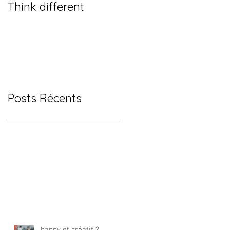
Think different
Posts Récents
happy et créatif ?