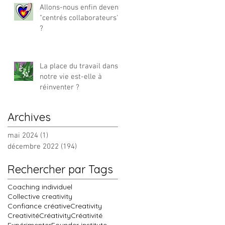
Allons-nous enfin devenir
"centrés collaborateurs"
?
La place du travail dans
notre vie est-elle à
réinventer ?
Archives
mai 2024
(1)
1 post
décembre 2022
(194)
194 posts
Rechercher par Tags
Coaching individuel
Collective creativity
Confiance créative
Creativity
Creativité
Créativity
Créativité
Expérimenter
Founder institute