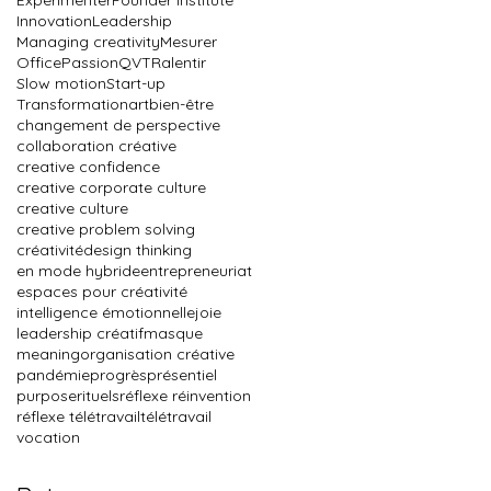
Innovation
Leadership
Managing creativity
Mesurer
Office
Passion
QVT
Ralentir
Slow motion
Start-up
Transformation
art
bien-être
changement de perspective
collaboration créative
creative confidence
creative corporate culture
creative culture
creative problem solving
créativité
design thinking
en mode hybride
entrepreneuriat
espaces pour créativité
intelligence émotionnelle
joie
leadership créatif
masque
meaning
organisation créative
pandémie
progrès
présentiel
purpose
rituels
réflexe réinvention
réflexe télétravail
télétravail
vocation