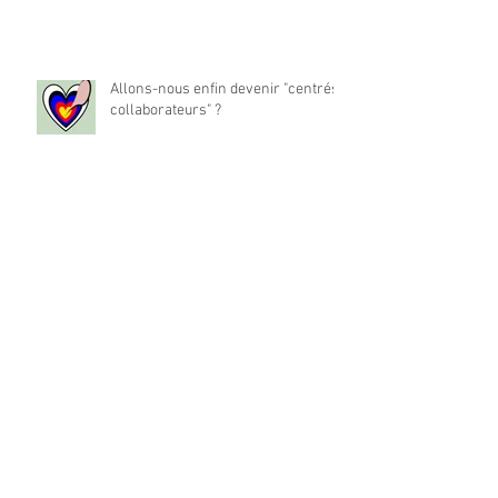
Allons-nous enfin devenir "centrés
collaborateurs" ?
La place du travail dans notre vie
est-elle à réinventer ?
Archives
mai 2024
(1)
1 post
décembre 2022
(194)
194 posts